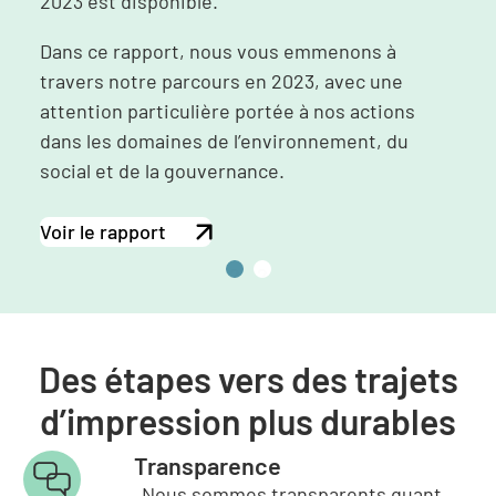
2023 est disponible.
Dans ce rapport, nous vous emmenons à
travers notre parcours en 2023, avec une
attention particulière portée à nos actions
dans les domaines de l’environnement, du
social et de la gouvernance.
Voir le rapport
2
2
0
0
2
2
3
2
Des étapes vers des trajets
d’impression plus durables
Transparence
Nous sommes transparents quant