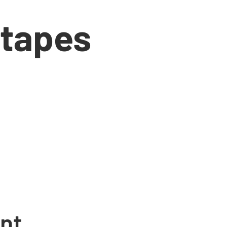
étapes
nt