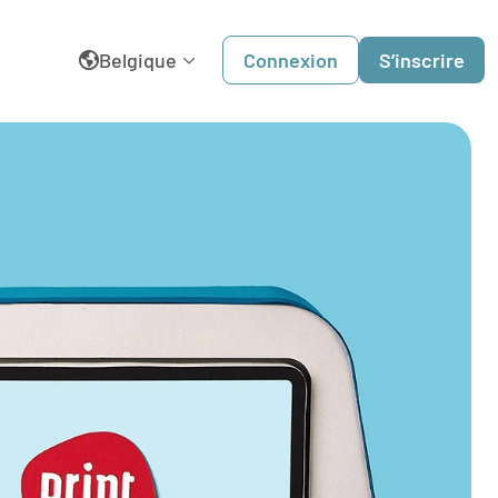
Belgique
Connexion
S’inscrire
English
België
Dansk
Deutschland
España
France
Italia