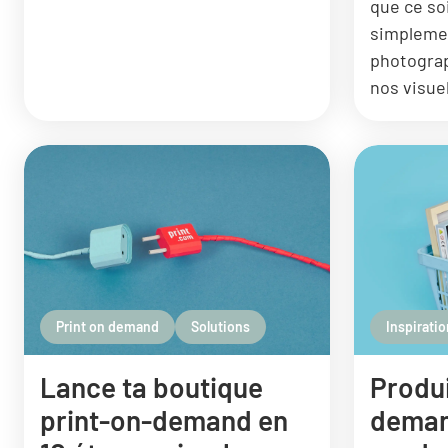
que ce soi
simplemen
photograp
nos visue
Print on demand
Solutions
Inspiratio
Lance ta boutique
Produi
print-on-demand en
deman