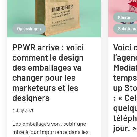
Klanten
Oplossingen
Solutions
PPWR arrive : voici
Voici
comment le design
l’agen
des emballages va
Mediaf
changer pour les
temps
marketeurs et les
up Sto
designers
: « Ce
quelq
3 July 2026
télép
Les emballages vont subir une
jour. »
mise à jour importante dans les