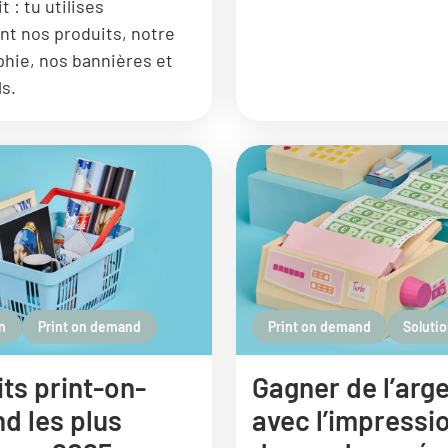
t : tu utilises
t nos produits, notre
hie, nos bannières et
ls.
n
Print on demand
Print on demand
Soluti
ts print-on-
Gagner de l’arg
d les plus
avec l’impressio