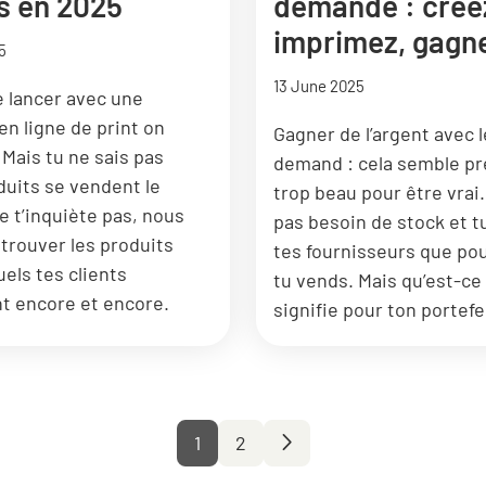
s en 2025
demande : crée
imprimez, gagne
5
13 June 2025
e lancer avec une
en ligne de print on
Gagner de l’argent avec l
Mais tu ne sais pas
demand : cela semble p
duits se vendent le
trop beau pour être vrai.
e t’inquiète pas, nous
pas besoin de stock et t
 trouver les produits
tes fournisseurs que po
els tes clients
tu vends. Mais qu’est-ce
t encore et encore.
signifie pour ton portefeu
1
2