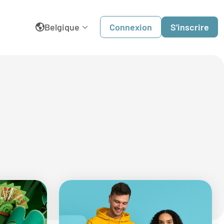
Belgique
Connexion
S’inscrire
English
België
Dansk
Deutschland
España
France
Italia