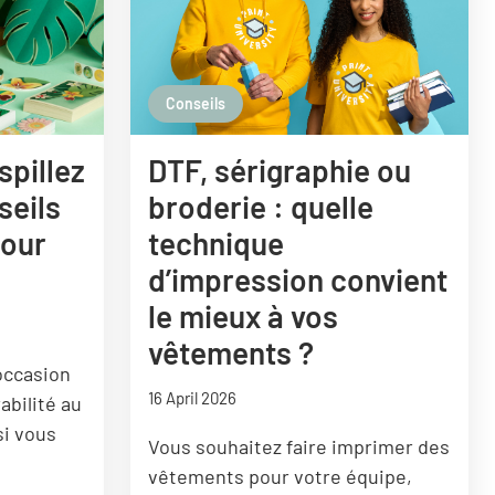
Nederland
Österreich
Conseils
spillez
DTF, sérigraphie ou
seils
broderie : quelle
Jour
technique
d’impression convient
le mieux à vos
vêtements ?
’occasion
16 April 2026
abilité au
si vous
Vous souhaitez faire imprimer des
vêtements pour votre équipe,