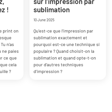
z,
sur l’impression par
z !
sublimation
10 June 2025
e print on
Qu’est-ce que l’impression par
resque
sublimation exactement et
 Tu n’as
pourquoi est-ce une technique si
u ne paies
populaire ? Quand choisit-on la
ur ce que
sublimation et quand opte-t-on
 que cela
pour d’autres techniques
ille ?
d’impression ?