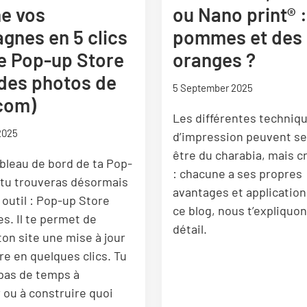
ne vos
ou Nano print® 
gnes en 5 clics
pommes et des
e Pop-up Store
oranges ?
 des photos de
5 September 2025
.com)
Les différentes techniq
2025
d’impression peuvent s
être du charabia, mais c
ableau de bord de ta Pop-
: chacune a ses propres
 tu trouveras désormais
avantages et application
 outil : Pop-up Store
ce blog, nous t’expliquo
. Il te permet de
détail.
ton site une mise à jour
re en quelques clics. Tu
pas de temps à
 ou à construire quoi