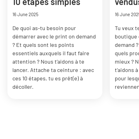
10 étapes simples
vendu
16 June 2025
16 June 202
De quoi as-tu besoin pour
Tu veux t
démarrer avec le print on demand
boutique 
? Et quels sont les points
demand ? 
essentiels auxquels il faut faire
quels pro
attention ? Nous t’aidons à te
mieux ? N
lancer. Attache ta ceinture : avec
t’aidons à
ces 10 étapes, tu es prêt(e) à
pour lesqu
décoller.
reviennen