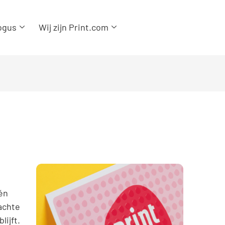
ogus
Wij zijn Print.com
én
zachte
lijft.