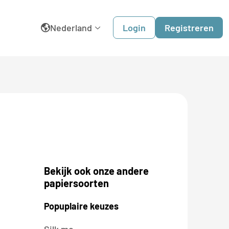
Nederland
Login
Registreren
English
België
Belgique
Dansk
Bekijk ook onze andere
Deutschland
papiersoorten
España
Popuplaire keuzes
France