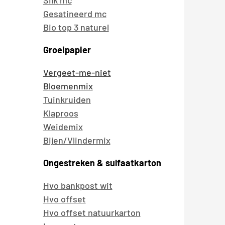
Silk mc
Gesatineerd mc
Italia
Bio top 3 naturel
Österreich
Groeipapier
Vergeet-me-niet
Bloemenmix
Tuinkruiden
Klaproos
Weidemix
Bijen/Vlindermix
Ongestreken & sulfaatkarton
Hvo bankpost wit
Hvo offset
Hvo offset natuurkarton