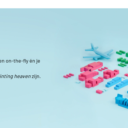
en on-the-fly én je
inting heaven
zijn.