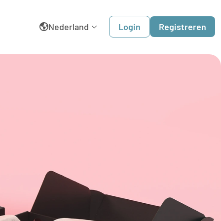
Nederland
Login
Registreren
English
België
Belgique
Dansk
Deutschland
España
France