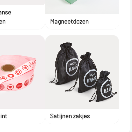
anse
en
Magneetdozen
int
Satijnen zakjes