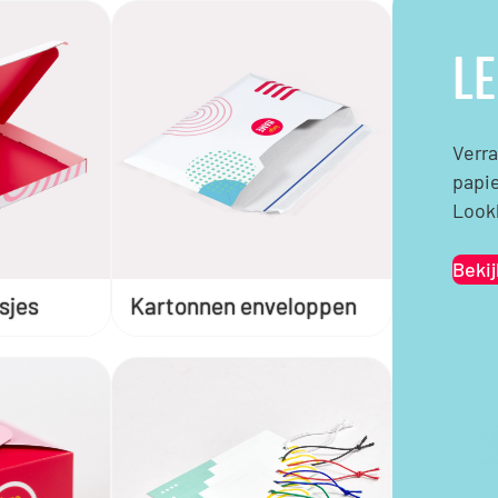
LE
Verra
papie
Lookb
Beki
sjes
Kartonnen enveloppen