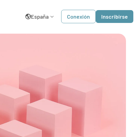
España
Conexión
Inscribirse
English
België
Belgique
Dansk
Deutschland
France
Italia