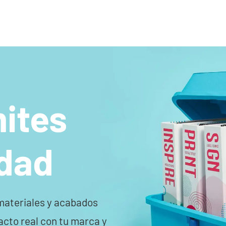
mites
idad
 materiales y acabados
acto real con tu marca y