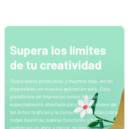
Supera los límites
de tu creatividad
Todos estos productos, y muchos más, están
disponibles en nuestra aplicación web. Esta
plataforma de impresión online ha sido
especialmente diseñada para Profesionales de
las Artes Gráficas y la Comunicación. ¡Descubre
todas nuestras nuevas funciones y haz tu
pedido en un abrir y cerrar de ojos!