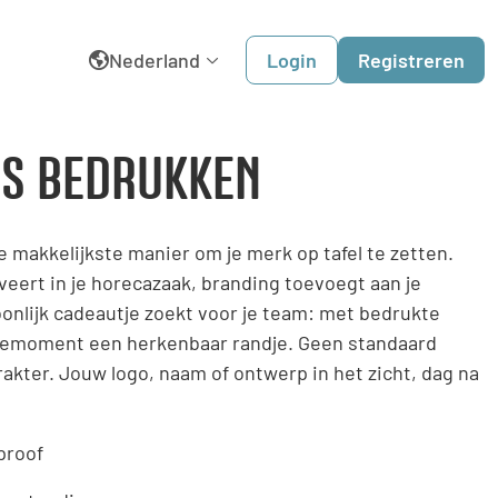
Nederland
Login
Registreren
English
ES BEDRUKKEN
België
 makkelijkste manier om je merk op tafel te zetten.
Belgique
erveert in je horecazaak, branding toevoegt aan je
onlijk cadeautje zoekt voor je team: met bedrukte
Dansk
ffiemoment een herkenbaar randje. Geen standaard
Deutschland
akter. Jouw logo, naam of ontwerp in het zicht, dag na
España
proof
France