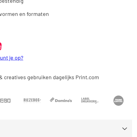
bestendig
Italia
e vormen en formaten
Österreich
n
unt je op?
& creatives gebruiken dagelijks Print.com