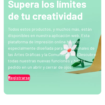
Supera los límites
de tu creatividad
Todos estos productos, y muchos más, están
disponibles en nuestra aplicación web. Esta
plataforma de impresión online ha sido
especialmente diseñada para Profesionales de
las Artes Gráficas y la Comunicación. ¡Descubre
todas nuestras nuevas funciones y haz tu
pedido en un abrir y cerrar de ojos!
R
egistrarse