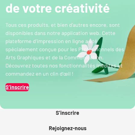
de votre créativité
Tous ces produits, et bien d’autres encore, sont
disponibles dans notre application web. Cette
plateforme d’impression en ligne a été
spécialement conçue pour les Professionnels des
Arts Graphiques et de la Communication.
Découvrez toutes nos fonctionnalités inédites et
commandez en un clin d’œil !
S’inscrire
S’inscrire
Rejoignez-nous