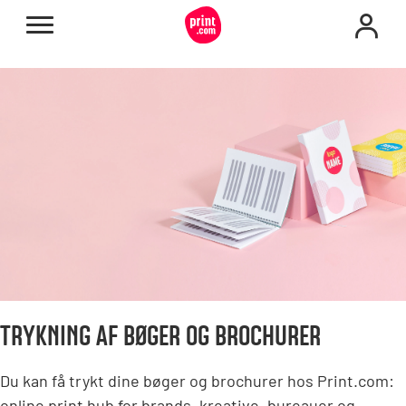
TRYKNING AF BØGER OG BROCHURER
Du kan få trykt dine bøger og brochurer hos Print.com:
online print hub for brands, kreative, bureauer og