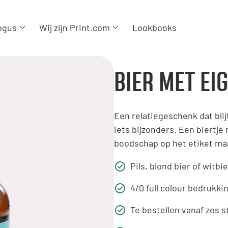
ogus
Wij zijn Print.com
Lookbooks
BIER MET EIG
Een relatiegeschenk dat bli
iets bijzonders. Een biertje
boodschap op het etiket maa
Pils, blond bier of witbie
4/0 full colour bedrukki
Te bestellen vanaf zes s