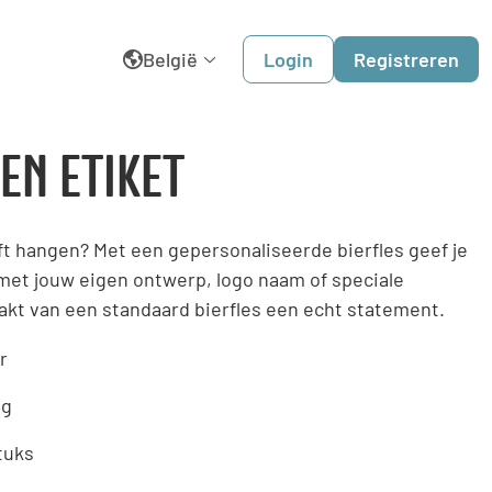
België
Login
Registreren
English
EN ETIKET
Belgique
jft hangen? Met een gepersonaliseerde bierfles geef je
Dansk
 met jouw eigen ontwerp, logo naam of speciale
kt van een standaard bierfles een echt statement.
Deutschland
r
España
ng
France
tuks
Italia