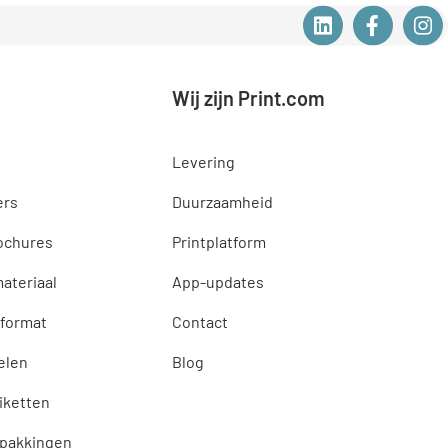
Wij zijn Print.com
Levering
ers
Duurzaamheid
ochures
Printplatform
ateriaal
App-updates
 format
Contact
elen
Blog
tiketten
rpakkingen