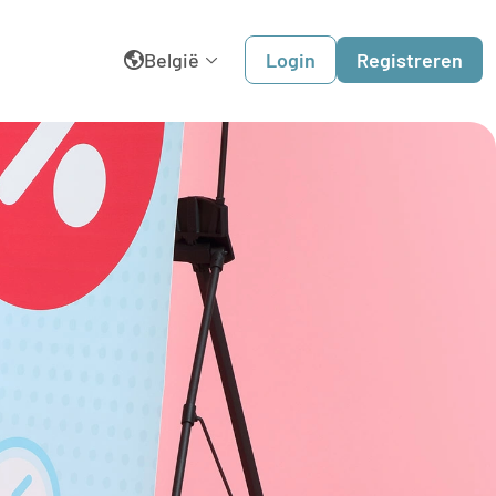
België
Login
Registreren
English
Belgique
Dansk
Deutschland
España
France
Italia