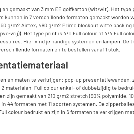
 en gemaakt van 3 mm EE golfkarton (wit/wit). Het type pri
ners kunnen in 7 verschillende formaten gemaakt worden v
350 g/m2 Airtex, 480 g/m2 Prime blockout witte backing B
-vrij)). Het type print is 4/0 Full colour of 4/4 Full colou
cessoires. Hier vind je handige systemen en lampen. De 
verschillende formaten en te bestellen vanaf 1 stuk.
entatiemateriaal
men en maten te verkrijgen: pop-up presentatiewanden, z
 2 materialen, Full colour enkel- of dubbelzijdig te bedr
en zijn gemaakt van 210 g/m2 stretch (90% polyamide, 10
gen in 44 formaten met 11 soorten systemen. De zipperbali
ll colour bedrukt en zijn in 6 formaten te verkrijgen me