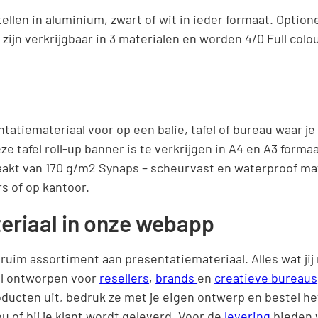
ellen in aluminium, zwart of wit in ieder formaat. Option
ijn verkrijgbaar in 3 materialen en worden 4/0 Full colou
tatiemateriaal voor op een balie, tafel of bureau waar j
e tafel roll-up banner is te verkrijgen in A4 en A3 formaat
akt van 170 g/m2 Synaps – scheurvast en waterproof mate
s of op kantoor.
eriaal in onze webapp
ruim assortiment aan presentatiemateriaal. Alles wat jij 
al ontworpen voor
resellers
,
brands
en
creatieve bureaus
oducten uit, bedruk ze met je eigen ontwerp en bestel he
ou of bij je klant wordt geleverd. Voor de
levering
bieden w