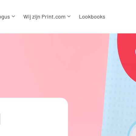
ogus
Wij zijn Print.com
Lookbooks
N