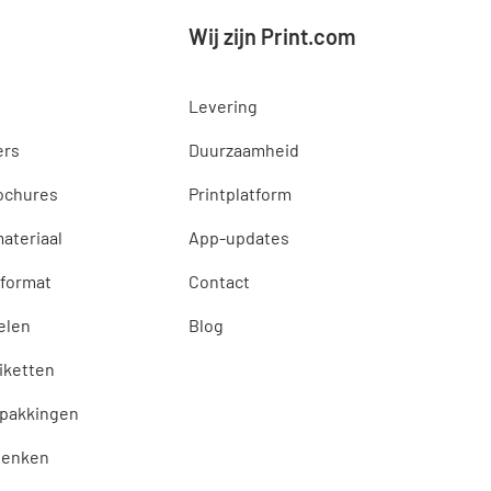
Wij zijn Print.com
Levering
ers
Duurzaamheid
ochures
Printplatform
ateriaal
App-updates
 format
Contact
elen
Blog
tiketten
rpakkingen
henken