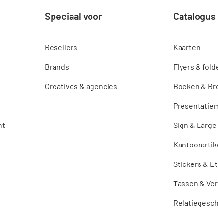
Speciaal voor
Catalogus
Resellers
Kaarten
Brands
Flyers & fold
Creatives & agencies
Boeken & Br
Presentatiem
nt
Sign & Large
Kantoorartik
Stickers & E
Tassen & Ve
Relatiegesc