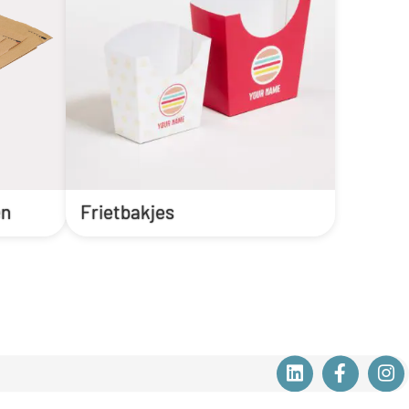
en
Frietbakjes