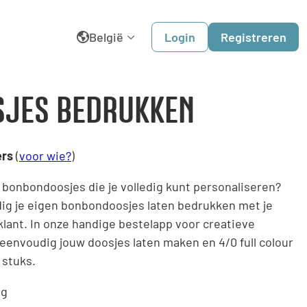
België
Login
Registreren
English
JES BEDRUKKEN
Belgique
ers
(
voor wie?
)
Dansk
le bonbondoosjes die je volledig kunt personaliseren?
Deutschland
dig je eigen bonbondoosjes laten bedrukken met je
klant. In onze handige bestelapp voor creatieve
España
 eenvoudig jouw doosjes laten maken en 4/0 full colour
 stuks.
France
ng
Italia