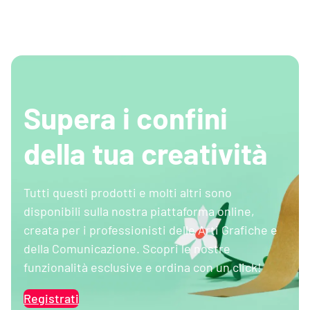
Supera i confini
della tua creatività
Tutti questi prodotti e molti altri sono
disponibili sulla nostra piattaforma online,
creata per i professionisti delle Arti Grafiche e
della Comunicazione. Scopri le nostre
funzionalità esclusive e ordina con un click!
Registrati