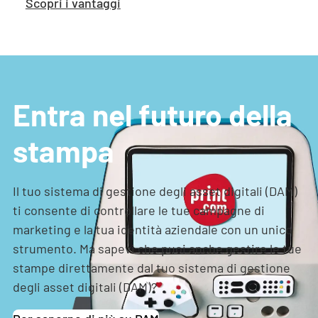
Scopri i vantaggi
Entra nel futuro della
stampa
Il tuo sistema di gestione degli asset digitali (DAM)
ti consente di controllare le tue campagne di
marketing e la tua identità aziendale con un unico
strumento. Ma sapevi che puoi anche gestire le tue
stampe direttamente dal tuo sistema di gestione
degli asset digitali (DAM)?