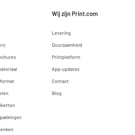
Wij zijn Print.com
Levering
ers
Duurzaamheid
ochures
Printplatform
ateriaal
App-updates
 format
Contact
elen
Blog
tiketten
rpakkingen
henken