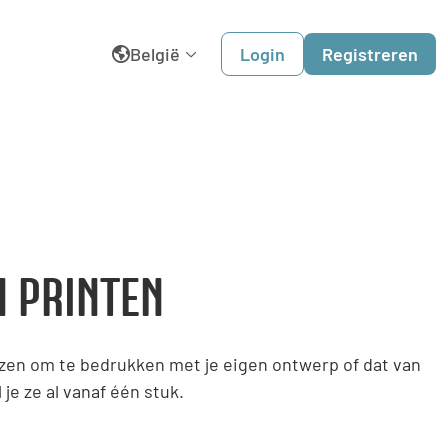
België
Login
Registreren
English
Belgique
Dansk
N PRINTEN
Deutschland
España
ezen om te bedrukken met je eigen ontwerp of dat van
France
 je ze al vanaf één stuk.
Italia