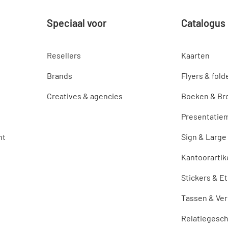
Speciaal voor
Catalogus
Resellers
Kaarten
Brands
Flyers & fold
Creatives & agencies
Boeken & Br
Presentatiem
nt
Sign & Large
Kantoorartik
Stickers & E
Tassen & Ve
Relatiegesc