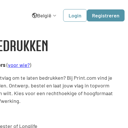
België
Login
Registreren
English
EDRUKKEN
Belgique
ers
(
voor wie?
)
Dansk
tvlag om te laten bedrukken? Bij Print.com vind je
Deutschland
en. Ontwerp, bestel en laat jouw vlag in topvorm
’m wilt. Kies voor een rechthoekige of hoogformaat
España
fwerking.
France
Italia
ester of Longlife