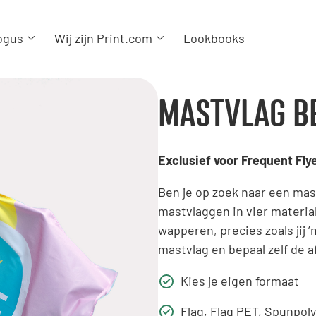
ogus
Wij zijn Print.com
Lookbooks
MASTVLAG B
Exclusief voor Frequent Fly
Ben je op zoek naar een mas
mastvlaggen in vier material
wapperen, precies zoals jij 
mastvlag en bepaal zelf de a
Kies je eigen formaat
Flag, Flag PET, Spunpoly