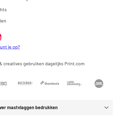
chts
Nederland
len
Österreich
n
unt je op?
& creatives gebruiken dagelijks Print.com
over mastvlaggen bedrukken