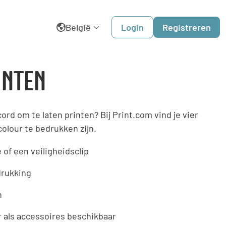
België
Login
Registreren
English
INTEN
Belgique
ord om te laten printen? Bij Print.com vind je vier
Dansk
 colour te bedrukken zijn.
Deutschland
 of een veiligheidsclip
España
edrukking
n
France
 als accessoires beschikbaar
Italia