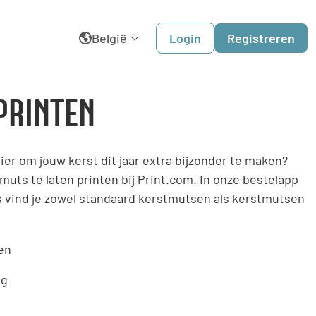
België
Login
Registreren
English
PRINTEN
Belgique
er om jouw kerst dit jaar extra bijzonder te maken?
Dansk
ts te laten printen bij Print.com. In onze bestelapp
s vind je zowel standaard kerstmutsen als kerstmutsen
Deutschland
España
en
France
ng
Italia