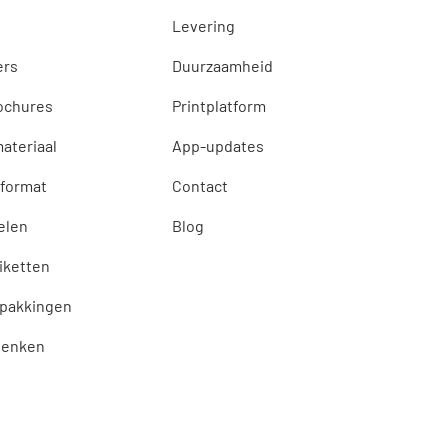
Levering
ers
Duurzaamheid
ochures
Printplatform
ateriaal
App-updates
 format
Contact
elen
Blog
tiketten
rpakkingen
henken