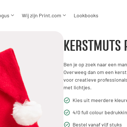
ogus
Wij zijn Print.com
Lookbooks
KERSTMUTS 
Ben je op zoek naar een mani
Overweeg dan om een kerstmu
voor creatieve professional
met lichtjes.
Kies uit meerdere kleur
4/0 full colour bedrukki
Bestel vanaf vijf stuks