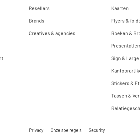
Resellers
Kaarten
Brands
Flyers & fold
Creatives & agencies
Boeken & Br
Presentatiem
nt
Sign & Large
Kantoorartik
Stickers & E
Tassen & Ve
Relatiegesc
Privacy
Onze spelregels
Security