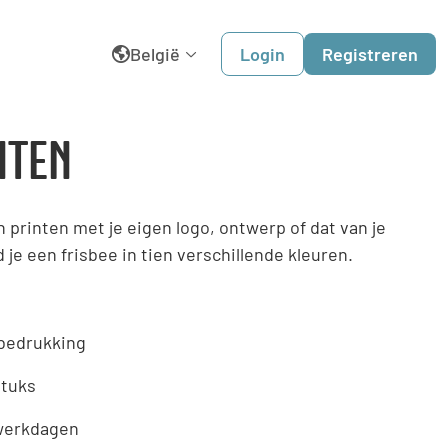
België
Login
Registreren
English
NTEN
Belgique
en printen met je eigen logo, ontwerp of dat van je
Dansk
 je een frisbee in tien verschillende kleuren.
Deutschland
España
 bedrukking
stuks
France
 werkdagen
Italia