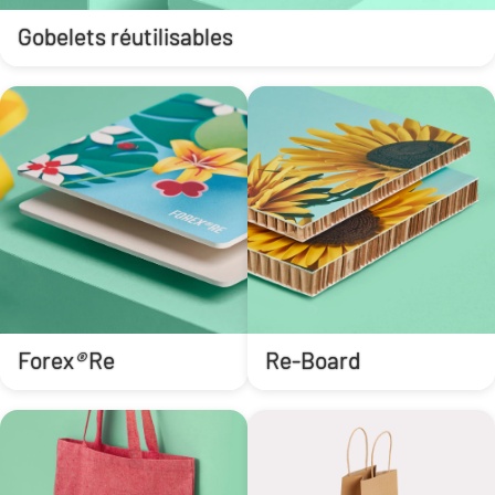
Gobelets réutilisables
Forex
®
Re
Re-Board