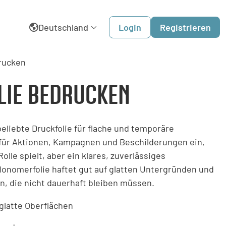
Deutschland
Login
Registrieren
rucken
English
IE BEDRUCKEN
België
Belgique
beliebte Druckfolie für flache und temporäre
für Aktionen, Kampagnen und Beschilderungen ein,
Dansk
Rolle spielt, aber ein klares, zuverlässiges
España
Monomerfolie haftet gut auf glatten Untergründen und
, die nicht dauerhaft bleiben müssen.
France
 glatte Oberflächen
Italia