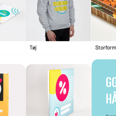
Tøj
Storfor
GO
H
Over