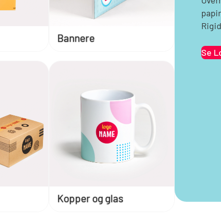
papir
Rigid
Bannere
Se L
Kopper og glas