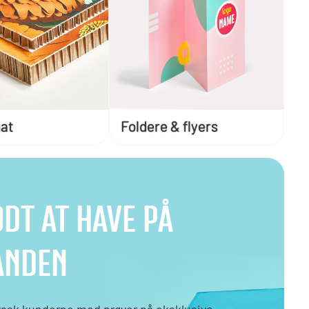
mat
Foldere & flyers
DT AT HAVE PÅ
ÅNDEN
rask kunderne med prøver på eksklusive