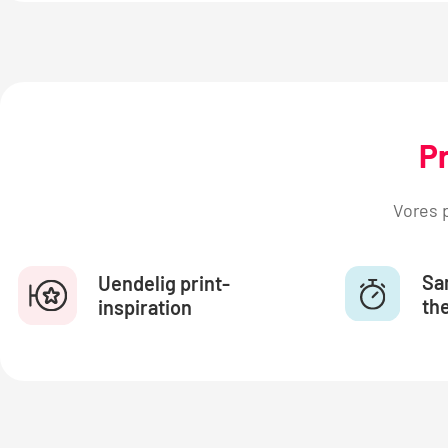
P
Vores p
Sa
Uendelig print-
the
inspiration