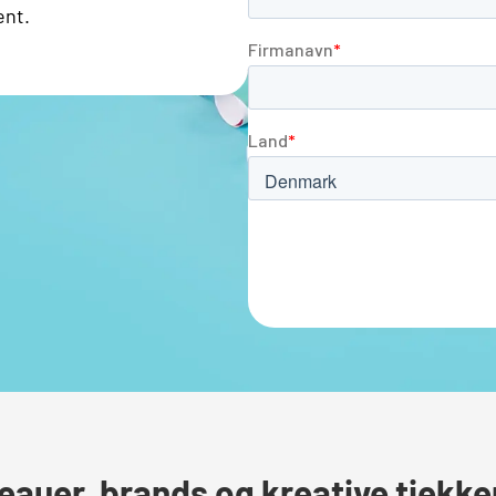
ent.
eauer, brands og kreative tjekker