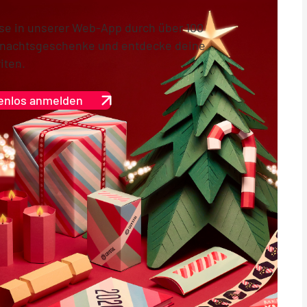
se in unserer Web-App durch über 100
nachtsgeschenke und entdecke deine
iten.
enlos anmelden