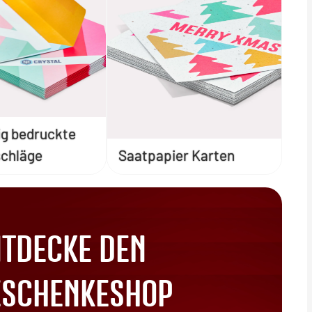
hig bedruckte
chläge
Saatpapier Karten
NTDECKE DEN
ESCHENKESHOP