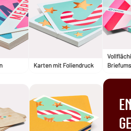
Vollfläc
n
Karten mit Foliendruck
Briefums
E
G