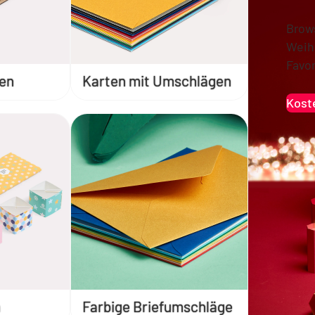
Brow
Weih
Favor
ten
Karten mit Umschlägen
Kost
n
Farbige Briefumschläge